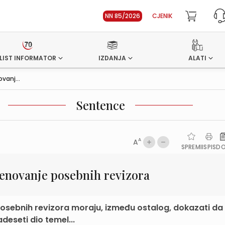
NN 85/2026
CJENIK
LIST INFORMATOR
IZDANJA
ALATI
vanj...
Sentence
A
A
SPREMI
ISPIS
D
menovanje posebnih revizora
posebnih revizora moraju, između ostalog, dokazati da
deseti dio temel...