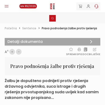
NN 85/2026
Početna
>
Sentence
>
Pravo podnošenja žalbe protiv rješenja
Detalji dokumenta
A
A
SPREMI
ISPIS
DOC
BILJEŠKE
Pravo podnošenja žalbe protiv rješenja
Žalbu je dopušteno podnijeti protiv rješenja
državnog odvjetnika, suca istrage i drugih
rješenja prvostupanjskog suda uvijek kad samim
zakonom nije propisano...