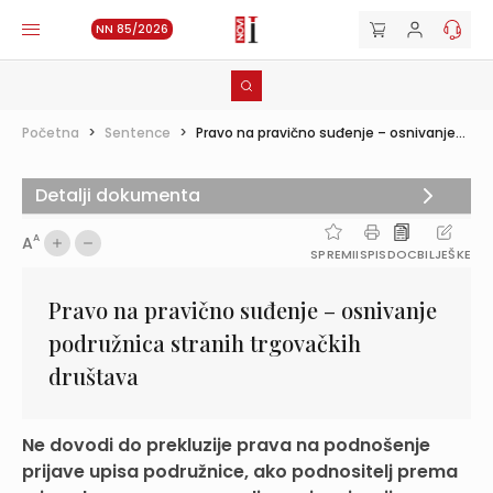
NN 85/2026
Početna
>
Sentence
>
Pravo na pravično suđenje – osnivanje...
Detalji dokumenta
A
A
SPREMI
ISPIS
DOC
BILJEŠKE
Pravo na pravično suđenje – osnivanje
podružnica stranih trgovačkih
društava
Ne dovodi do prekluzije prava na podnošenje
prijave upisa podružnice, ako podnositelj prema