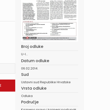
Broj odluke
U-I...
Datum odluke
06.02.2014.
Sud
Ustavni sud Republike Hrvatske
Vrsta odluke
Odluka
Područje
Kazneno pravo i kazneni postupak