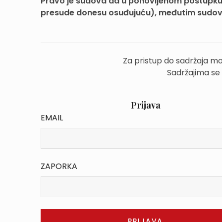
Pravo je sudova da u ponovljenom postupku
presude donesu osuđujuću), međutim sudovi 
Za pristup do sadržaja mo
Sadržajima se
Prijava
EMAIL
ZAPORKA