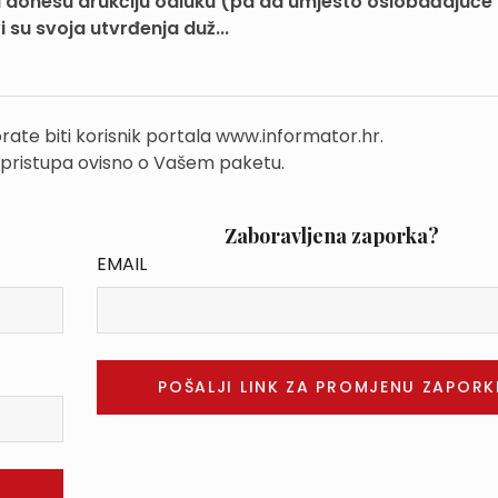
 donesu drukčiju odluku (pa da umjesto oslobađajuće
su svoja utvrđenja duž...
rate biti korisnik portala www.informator.hr.
 pristupa ovisno o Vašem paketu.
Zaboravljena zaporka?
EMAIL