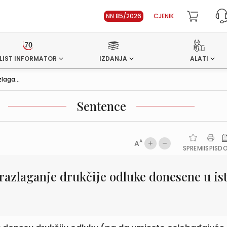
NN 85/2026
CJENIK
LIST INFORMATOR
IZDANJA
ALATI
laga...
Sentence
A
A
SPREMI
ISPIS
D
razlaganje drukčije odluke donesene u i