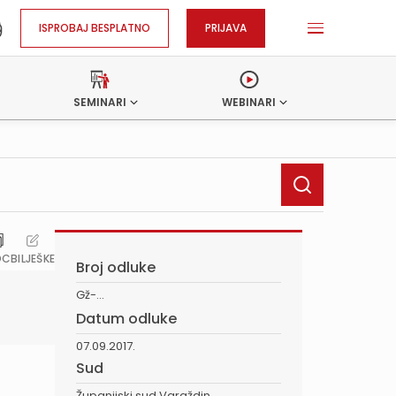
ISPROBAJ BESPLATNO
PRIJAVA
SEMINARI
WEBINARI
OC
BILJEŠKE
Broj odluke
Gž-...
Datum odluke
07.09.2017.
Sud
Županijski sud Varaždin