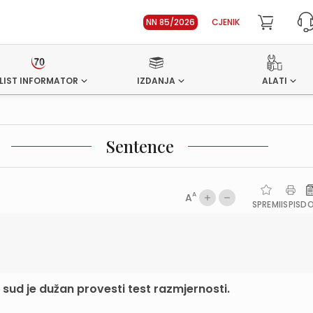
NN 85/2026
CJENIK
LIST INFORMATOR
IZDANJA
ALATI
Sentence
A
A
SPREMI
ISPIS
D
sud je dužan provesti test razmjernosti.