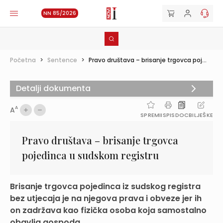
NN 85/2026
Početna
>
Sentence
>
Pravo društava – brisanje trgovca poj...
Detalji dokumenta
A
A
SPREMI
ISPIS
DOC
BILJEŠKE
Pravo društava – brisanje trgovca
pojedinca u sudskom registru
Brisanje trgovca pojedinca iz sudskog registra
bez utjecaja je na njegova prava i obveze jer ih
on zadržava kao fizička osoba koja samostalno
obavlja gospoda...