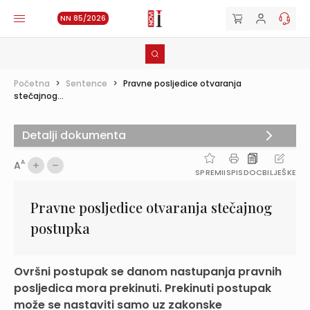
NN 85/2026
Početna
>
Sentence
>
Pravne posljedice otvaranja
stečajnog...
Detalji dokumenta
A
A
SPREMI
ISPIS
DOC
BILJEŠKE
Pravne posljedice otvaranja stečajnog
postupka
Ovršni postupak se danom nastupanja pravnih
posljedica mora prekinuti. Prekinuti postupak
može se nastaviti samo uz zakonske