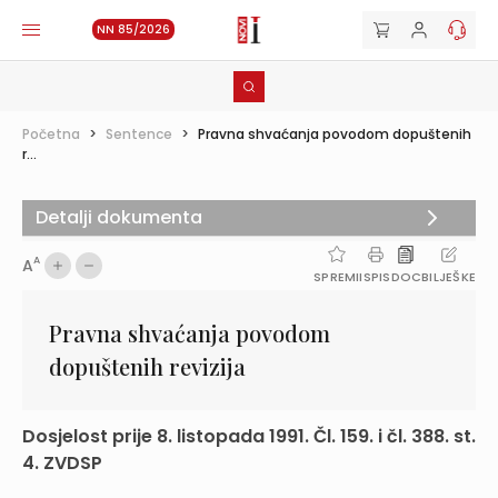
NN 85/2026
Početna
>
Sentence
>
Pravna shvaćanja povodom dopuštenih
r...
Detalji dokumenta
A
A
SPREMI
ISPIS
DOC
BILJEŠKE
Pravna shvaćanja povodom
dopuštenih revizija
Dosjelost prije 8. listopada 1991. Čl. 159. i čl. 388. st.
4. ZVDSP