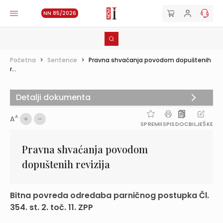
NN 85/2026
Početna
>
Sentence
>
Pravna shvaćanja povodom dopuštenih
r...
Detalji dokumenta
A
A
SPREMI
ISPIS
DOC
BILJEŠKE
Pravna shvaćanja povodom
dopuštenih revizija
Bitna povreda odredaba parničnog postupka Čl.
354. st. 2. toč. 11. ZPP