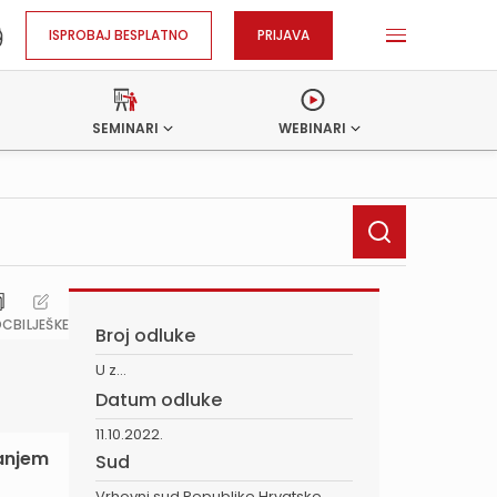
ISPROBAJ BESPLATNO
PRIJAVA
SEMINARI
WEBINARI
OC
BILJEŠKE
Broj odluke
U z...
Datum odluke
11.10.2022.
tanjem
Sud
Vrhovni sud Republike Hrvatske