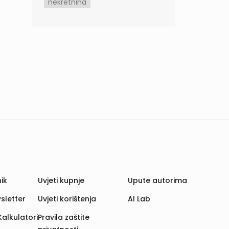
nekretnina
ik
Uvjeti kupnje
Upute autorima
sletter
Uvjeti korištenja
AI Lab
Kalkulatori
Pravila zaštite