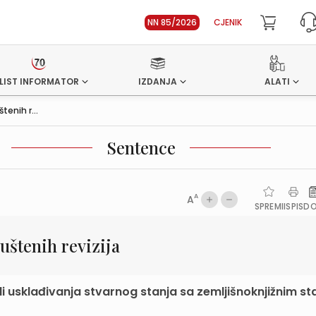
NN 85/2026
CJENIK
LIST INFORMATOR
IZDANJA
ALATI
enih r...
Sentence
A
A
SPREMI
ISPIS
D
štenih revizija
i usklađivanja stvarnog stanja sa zemljišnoknjižnim s