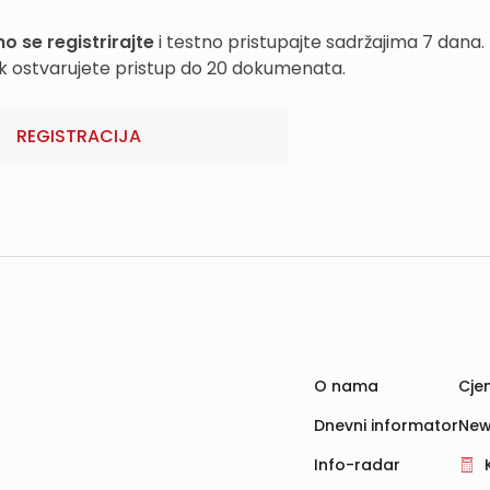
o se registrirajte
i testno pristupajte sadržajima 7 dana.
k ostvarujete pristup do 20 dokumenata.
REGISTRACIJA
O nama
Cjen
Dnevni informator
New
Info-radar