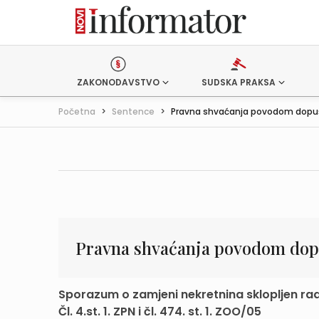
ZAKONODAVSTVO
SUDSKA PRAKSA
Početna
>
Sentence
>
Pravna shvaćanja povodom dopušt
Pravna shvaćanja povodom dopu
Sporazum o zamjeni nekretnina sklopljen rad
Čl. 4.st. 1. ZPN i čl. 474. st. 1. ZOO/05