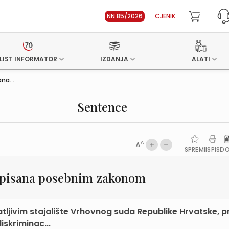
NN 85/2026
CJENIK
LIST INFORMATOR
IZDANJA
ALATI
na...
Sentence
A
A
SPREMI
ISPIS
D
ropisana posebnim zakonom
atljivim stajalište Vrhovnog suda Republike Hrvatske, 
iskriminac...