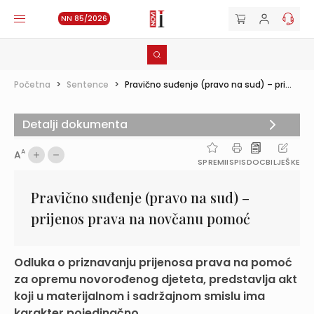
NN 85/2026
Početna
>
Sentence
>
Pravično suđenje (pravo na sud) – pri...
Detalji dokumenta
A
A
SPREMI
ISPIS
DOC
BILJEŠKE
Pravično suđenje (pravo na sud) –
prijenos prava na novčanu pomoć
Odluka o priznavanju prijenosa prava na pomoć
za opremu novorođenog djeteta, predstavlja akt
koji u materijalnom i sadržajnom smislu ima
karakter pojedinačno...