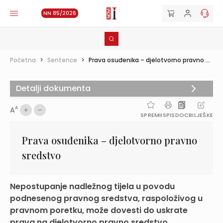
NN 85/2026
Početna
>
Sentence
>
Prava osuđenika – djelotvorno pravno ...
Detalji dokumenta
A
A
SPREMI
ISPIS
DOC
BILJEŠKE
Prava osuđenika – djelotvorno pravno
sredstvo
Nepostupanje nadležnog tijela u povodu
podnesenog pravnog sredstva, raspoloživog u
pravnom poretku, može dovesti do uskrate
prava na djelotvorno pravno sredstvo