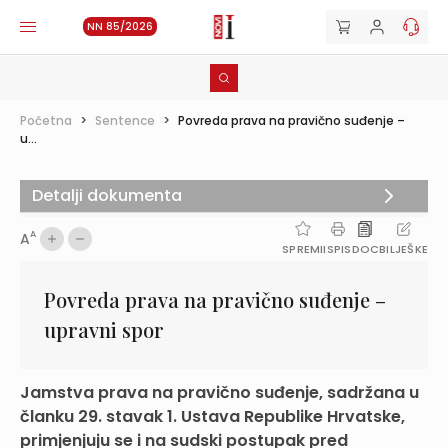
NN 85/2026
Početna
>
Sentence
>
Povreda prava na pravično suđenje –
u...
Detalji dokumenta
A
A
SPREMI
ISPIS
DOC
BILJEŠKE
Povreda prava na pravično suđenje –
upravni spor
Jamstva prava na pravično suđenje, sadržana u
članku 29. stavak 1. Ustava Republike Hrvatske,
primjenjuju se i na sudski postupak pred