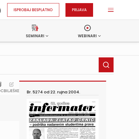
ISPROBAJ BESPLATNO
PRIJAVA
SEMINARI
WEBINARI
OC
BILJEŠKE
Br. 5274 od
22. rujna 2004.