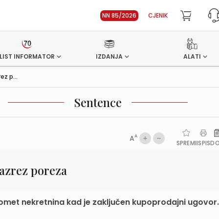
NN 85/2026
CJENIK
LIST INFORMATOR
IZDANJA
ALATI
z p...
Sentence
A
A
SPREMI
ISPIS
D
razrez poreza
romet nekretnina kad je zaključen kupoprodajni ugovor.