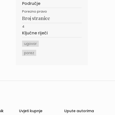
Područje
Porezno pravo
Broj stranice
4
Ključne riječi
ugovor
porez
ik
Uvjeti kupnje
Upute autorima