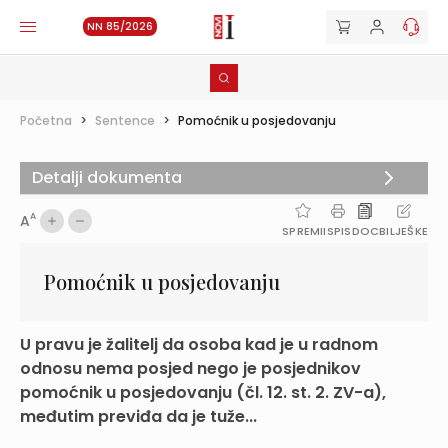
NN 85/2026
Početna
>
Sentence
>
Pomoćnik u posjedovanju
Detalji dokumenta
A
A
SPREMI
ISPIS
DOC
BILJEŠKE
Pomoćnik u posjedovanju
U pravu je žalitelj da osoba kad je u radnom
odnosu nema posjed nego je posjednikov
pomoćnik u posjedovanju (čl. 12. st. 2. ZV-a),
međutim previđa da je tuže...