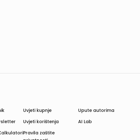
ik
Uvjeti kupnje
Upute autorima
sletter
Uvjeti korištenja
AI Lab
Kalkulatori
Pravila zaštite