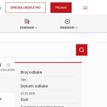
ISPROBAJ BESPLATNO
PRIJAVA
SEMINARI
WEBINARI
OC
BILJEŠKE
Broj odluke
Gžn...
Datum odluke
27.01.2015.
o
Sud
Županijski sud Velika Gorica