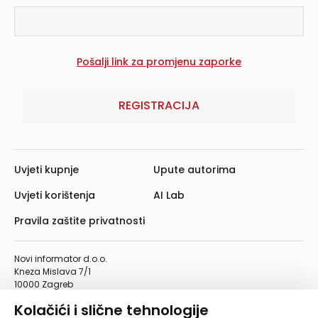
REGISTRACIJA
Uvjeti kupnje
Upute autorima
Uvjeti korištenja
AI Lab
Pravila zaštite privatnosti
Novi informator d.o.o.
Kneza Mislava 7/1
10000 Zagreb
Telefon: 01/4555-454
Kolačići i slične tehnologije
Telefaks: 01/4612-553