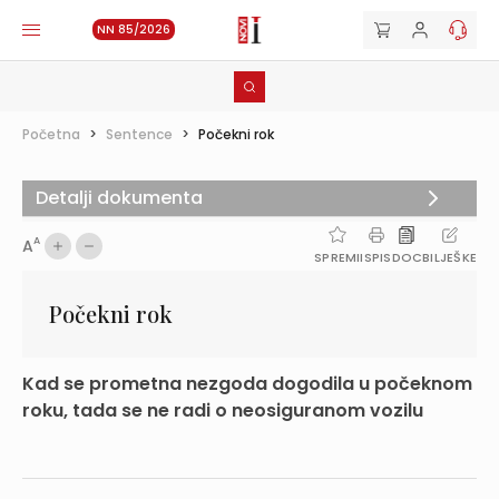
NN 85/2026
Početna
>
Sentence
>
Počekni rok
Detalji dokumenta
A
A
SPREMI
ISPIS
DOC
BILJEŠKE
Počekni rok
Kad se prometna nezgoda dogodila u počeknom
roku, tada se ne radi o neosiguranom vozilu