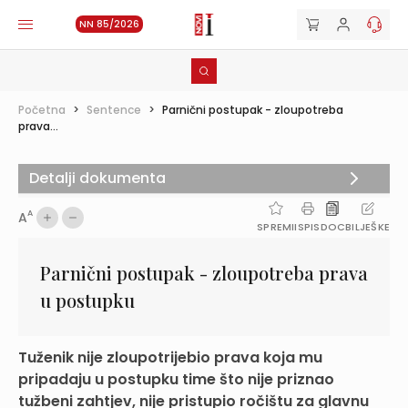
NN 85/2026
Početna
>
Sentence
>
Parnični postupak - zloupotreba
prava...
Detalji dokumenta
A
A
SPREMI
ISPIS
DOC
BILJEŠKE
Parnični postupak - zloupotreba prava
u postupku
Tuženik nije zloupotrijebio prava koja mu
pripadaju u postupku time što nije priznao
tužbeni zahtjev, nije pristupio ročištu za glavnu