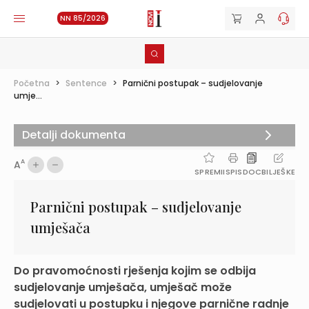
NN 85/2026
Početna
>
Sentence
>
Parnični postupak – sudjelovanje
umje...
Detalji dokumenta
A
A
SPREMI
ISPIS
DOC
BILJEŠKE
Parnični postupak – sudjelovanje
umješača
Do pravomoćnosti rješenja kojim se odbija
sudjelovanje umješača, umješač može
sudjelovati u postupku i njegove parnične radnje