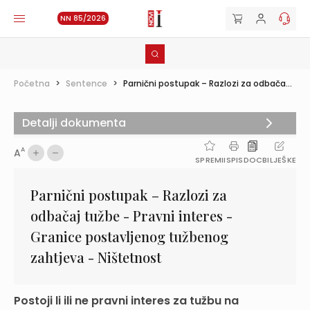
NN 85/2026
Početna
>
Sentence
>
Parnični postupak – Razlozi za odbača...
Detalji dokumenta
A
A
SPREMI
ISPIS
DOC
BILJEŠKE
Parnični postupak – Razlozi za
odbačaj tužbe - Pravni interes -
Granice postavljenog tužbenog
zahtjeva - Ništetnost
Postoji li ili ne pravni interes za tužbu na