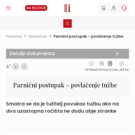
NN 85/2026
Početna
>
Sentence
>
Parnični postupak – povlačenje tužbe
Detalji dokumenta
A
A
SPREMI
ISPIS
DOC
BILJEŠKE
Parnični postupak – povlačenje tužbe
Smatra se da je tužitelj povukao tužbu ako na
dva uzastopna ročišta ne dođu obje stranke