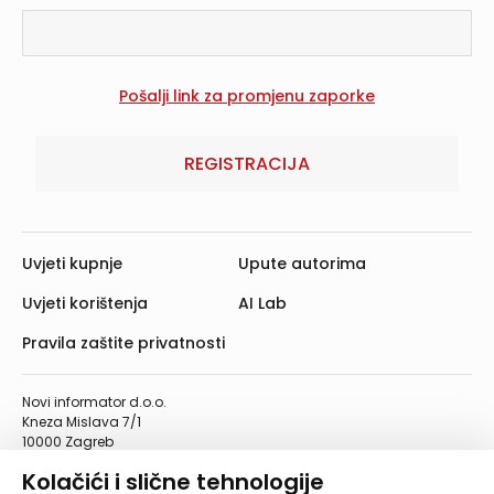
REGISTRACIJA
Uvjeti kupnje
Upute autorima
Uvjeti korištenja
AI Lab
Pravila zaštite privatnosti
Novi informator d.o.o.
Kneza Mislava 7/1
10000 Zagreb
Telefon: 01/4555-454
Kolačići i slične tehnologije
Telefaks: 01/4612-553