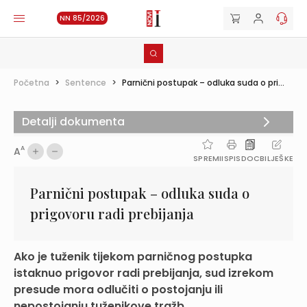
NN 85/2026
Početna
>
Sentence
>
Parnični postupak – odluka suda o pri...
Detalji dokumenta
A
A
SPREMI
ISPIS
DOC
BILJEŠKE
Parnični postupak – odluka suda o
prigovoru radi prebijanja
Ako je tuženik tijekom parničnog postupka
istaknuo prigovor radi prebijanja, sud izrekom
presude mora odlučiti o postojanju ili
nepostojanju tuženikove tražb...