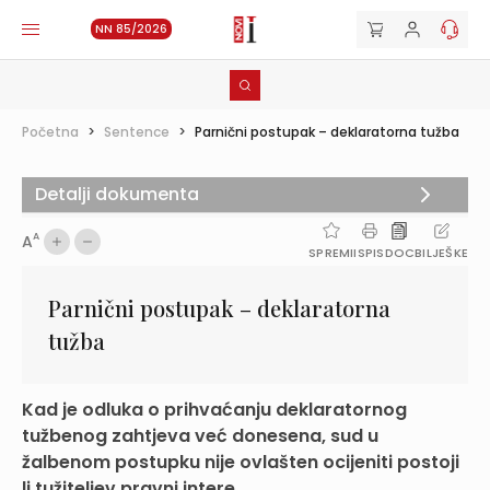
NN 85/2026
Početna
>
Sentence
>
Parnični postupak – deklaratorna tužba
Detalji dokumenta
A
A
SPREMI
ISPIS
DOC
BILJEŠKE
Parnični postupak – deklaratorna
tužba
Kad je odluka o prihvaćanju deklaratornog
tužbenog zahtjeva već donesena, sud u
žalbenom postupku nije ovlašten ocijeniti postoji
li tužiteljev pravni intere...