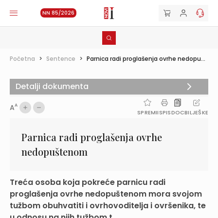
NN 85/2026
Početna
>
Sentence
>
Parnica radi proglašenja ovrhe nedopu...
Detalji dokumenta
A
A
SPREMI
ISPIS
DOC
BILJEŠKE
Parnica radi proglašenja ovrhe
nedopuštenom
Treća osoba koja pokreće parnicu radi
proglašenja ovrhe nedopuštenom mora svojom
tužbom obuhvatiti i ovrhovoditelja i ovršenika, te
u odnosu na njih tužbom t...