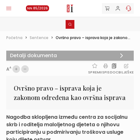
NN 85/2026
Početna
>
Sentence
>
Ovršno pravo – isprava koja je zakono...
Detalji dokumenta
A
A
SPREMI
ISPIS
DOC
BILJEŠKE
Ovršno pravo – isprava koja je
zakonom određena kao ovršna isprava
Nagodba sklopljena između centra za socijalnu
skrb i roditelja maloljetnog djeteta o njihovu
participiranju u podmirivanju troškova usluge
koju dijete ostvar...