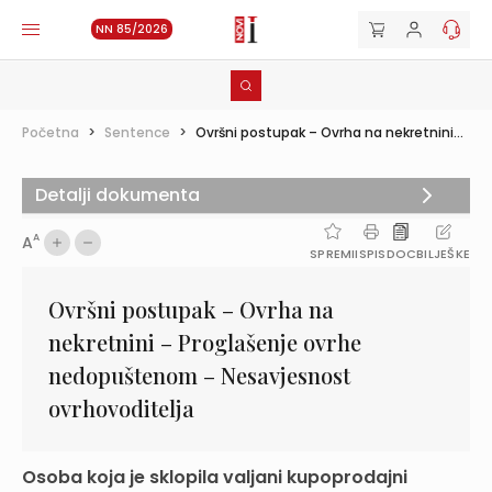
NN 85/2026
Početna
>
Sentence
>
Ovršni postupak – Ovrha na nekretnini...
Detalji dokumenta
A
A
SPREMI
ISPIS
DOC
BILJEŠKE
Ovršni postupak – Ovrha na
nekretnini – Proglašenje ovrhe
nedopuštenom – Nesavjesnost
ovrhovoditelja
Osoba koja je sklopila valjani kupoprodajni