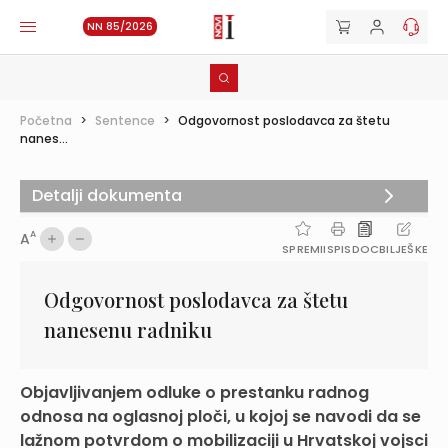
NN 85/2026
Početna
>
Sentence
>
Odgovornost poslodavca za štetu
nanes...
Detalji dokumenta
A
A
SPREMI
ISPIS
DOC
BILJEŠKE
Odgovornost poslodavca za štetu
nanesenu radniku
Objavljivanjem odluke o prestanku radnog
odnosa na oglasnoj ploči, u kojoj se navodi da se
lažnom potvrdom o mobilizaciji u Hrvatskoj vojsci