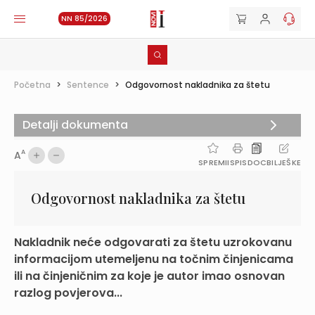
NN 85/2026
Početna
>
Sentence
>
Odgovornost nakladnika za štetu
Detalji dokumenta
A
A
SPREMI
ISPIS
DOC
BILJEŠKE
Odgovornost nakladnika za štetu
Nakladnik neće odgovarati za štetu uzrokovanu
informacijom utemeljenu na točnim činjenicama
ili na činjeničnim za koje je autor imao osnovan
razlog povjerova...