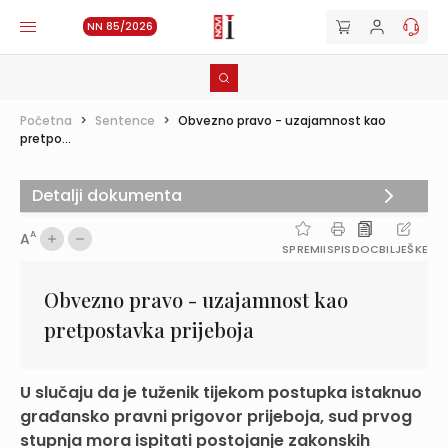
NN 85/2026
Početna
>
Sentence
>
Obvezno pravo - uzajamnost kao
pretpo...
Detalji dokumenta
A
A
SPREMI
ISPIS
DOC
BILJEŠKE
Obvezno pravo - uzajamnost kao
pretpostavka prijeboja
U slučaju da je tuženik tijekom postupka istaknuo
građansko pravni prigovor prijeboja, sud prvog
stupnja mora ispitati postojanje zakonskih