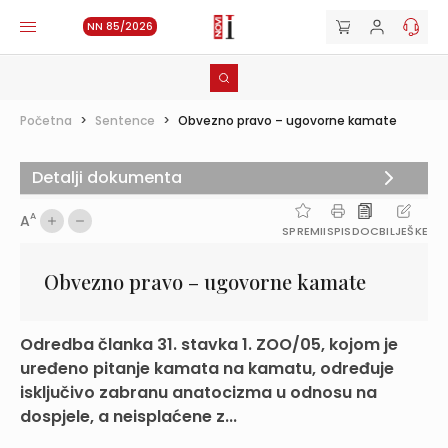
NN 85/2026
Početna
>
Sentence
>
Obvezno pravo – ugovorne kamate
Detalji dokumenta
A
A
SPREMI
ISPIS
DOC
BILJEŠKE
Obvezno pravo – ugovorne kamate
Odredba članka 31. stavka 1. ZOO/05, kojom je
uređeno pitanje kamata na kamatu, određuje
isključivo zabranu anatocizma u odnosu na
dospjele, a neisplaćene z...