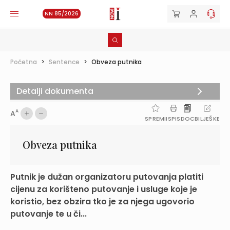
NN 85/2026
Početna
>
Sentence
>
Obveza putnika
Detalji dokumenta
A
A
SPREMI
ISPIS
DOC
BILJEŠKE
Obveza putnika
Putnik je dužan organizatoru putovanja platiti
cijenu za korišteno putovanje i usluge koje je
koristio, bez obzira tko je za njega ugovorio
putovanje te u či...