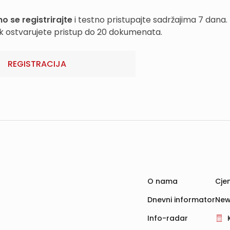
o se registrirajte
i testno pristupajte sadržajima 7 dana.
k ostvarujete pristup do 20 dokumenata.
REGISTRACIJA
O nama
Cjen
Dnevni informator
New
Info-radar