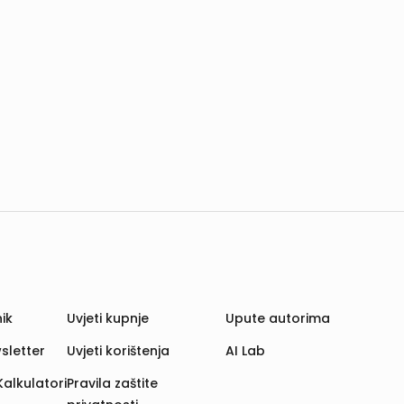
ik
Uvjeti kupnje
Upute autorima
sletter
Uvjeti korištenja
AI Lab
Kalkulatori
Pravila zaštite