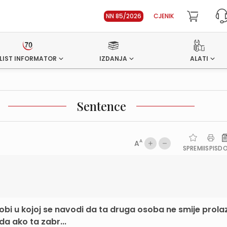
NN 85/2026
CJENIK
LIST INFORMATOR
IZDANJA
ALATI
Sentence
A
A
SPREMI
ISPIS
D
i u kojoj se navodi da ta druga osoba ne smije prolaz
a ako ta zabr...