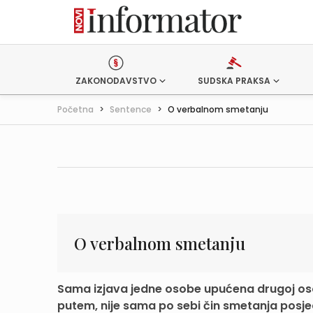
ZAKONODAVSTVO
SUDSKA PRAKSA
Početna
>
Sentence
>
O verbalnom smetanju
O verbalnom smetanju
Sama izjava jedne osobe upućena drugoj osob
putem, nije sama po sebi čin smetanja posjed