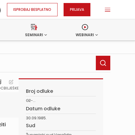
ISPROBAJ BESPLATNO
PRIJAVA
SEMINARI
WEBINARI
OC
BILJEŠKE
Broj odluke
Gž-...
Datum odluke
30.09.1985.
iti
Sud
Županijski sud Varaždin