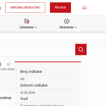
ISPROBAJ BESPLATNO
PRIJAVA
SEMINARI
WEBINARI
OC
BILJEŠKE
Broj odluke
Gž-...
Datum odluke
10.05.2016.
lovima
Sud
Županijski sud Velika Gorica