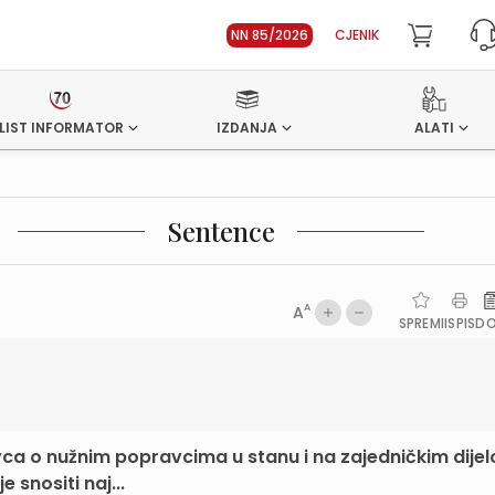
NN 85/2026
CJENIK
LIST INFORMATOR
IZDANJA
ALATI
Sentence
A
A
SPREMI
ISPIS
D
ca o nužnim popravcima u stanu i na zajedničkim dije
snositi naj...