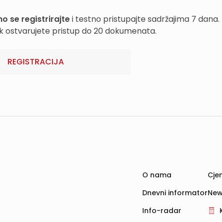
o se registrirajte
i testno pristupajte sadržajima 7 dana.
k ostvarujete pristup do 20 dokumenata.
REGISTRACIJA
O nama
Cjen
Dnevni informator
New
Info-radar