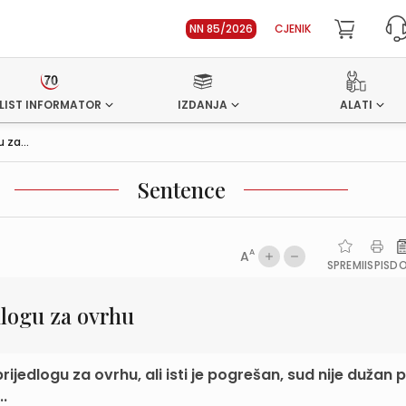
NN 85/2026
CJENIK
LIST INFORMATOR
IZDANJA
ALATI
 za...
Sentence
A
A
SPREMI
ISPIS
D
logu za ovrhu
jedlogu za ovrhu, ali isti je pogrešan, sud nije dužan p
..