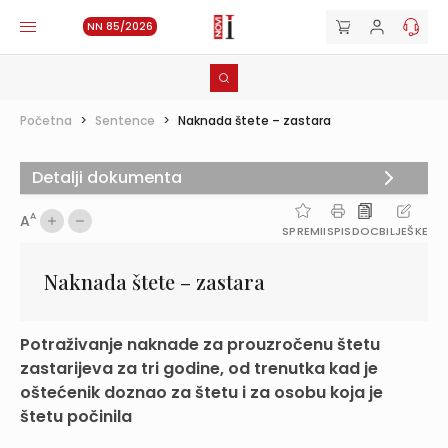
NN 85/2026
Početna
>
Sentence
>
Naknada štete – zastara
Detalji dokumenta
A
A
SPREMI
ISPIS
DOC
BILJEŠKE
Naknada štete – zastara
Potraživanje naknade za prouzročenu štetu
zastarijeva za tri godine, od trenutka kad je
oštećenik doznao za štetu i za osobu koja je
štetu počinila