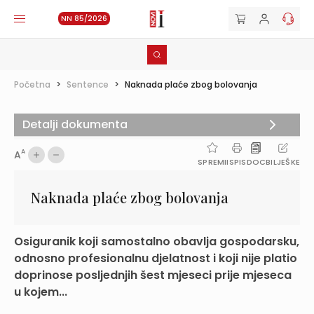
NN 85/2026
Početna
>
Sentence
>
Naknada plaće zbog bolovanja
Detalji dokumenta
A
A
SPREMI
ISPIS
DOC
BILJEŠKE
Naknada plaće zbog bolovanja
Osiguranik koji samostalno obavlja gospodarsku,
odnosno profesio­nalnu djelatnost i koji nije platio
doprinose posljednjih šest mjeseci prije mjeseca
u kojem...