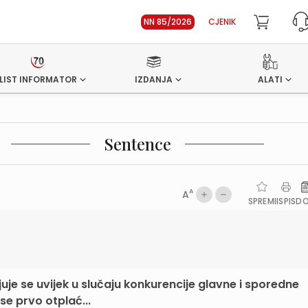
NN 85/2026
CJENIK
LIST INFORMATOR
IZDANJA
ALATI
Sentence
A
A
SPREMI
ISPIS
D
je se uvijek u slučaju konkurencije glavne i sporedne
se prvo otplać...