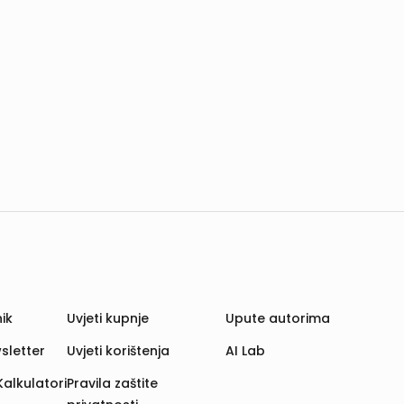
ik
Uvjeti kupnje
Upute autorima
sletter
Uvjeti korištenja
AI Lab
Kalkulatori
Pravila zaštite