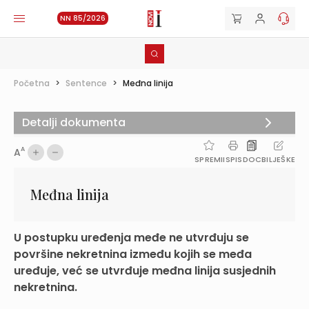
NN 85/2026
Početna
>
Sentence
>
Međna linija
Detalji dokumenta
A
A
SPREMI
ISPIS
DOC
BILJEŠKE
Međna linija
U postupku uređenja međe ne utvrđuju se
površine nekretnina između kojih se međa
uređuje, već se utvrđuje međna linija susjednih
nekretnina.