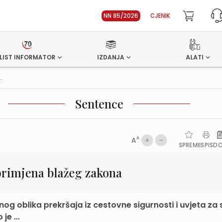
NN 85/2026
CJENIK
LIST INFORMATOR
IZDANJA
ALATI
.
Sentence
A
A
SPREMI
ISPIS
D
 primjena blažeg zakona
nog oblika prekršaja iz cestovne sigurnosti i uvjeta za 
je ...