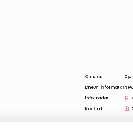
O nama
Cjen
Dnevni informator
New
Info-radar
Kontakt