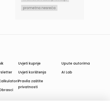
prometna nesreća
ik
Uvjeti kupnje
Upute autorima
sletter
Uvjeti korištenja
AI Lab
Kalkulatori
Pravila zaštite
privatnosti
Obrasci