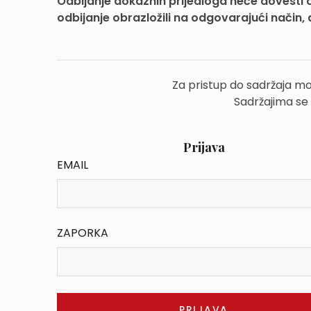
Odbijanje dokaznih prijedloga neće dovesti
odbijanje obrazložili na odgovarajući način, 
Za pristup do sadržaja mo
Sadržajima se
Prijava
EMAIL
ZAPORKA