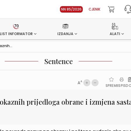
NN 85/2026
CJENIK
LIST INFORMATOR
IZDANJA
ALATI
znih...
Sentence
A
A
SPREMI
ISPIS
D
okaznih prijedloga obrane i izmjena sast