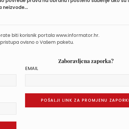
 do povrede prava na obranu i pošteno suđenje ako su 
a neizvođe...
rate biti korisnik portala www.informator.hr.
 pristupa ovisno o Vašem paketu.
Zaboravljena zaporka?
EMAIL