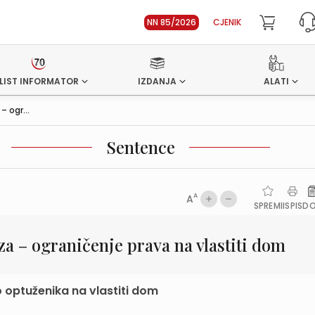
NN 85/2026
CJENIK
LIST INFORMATOR
IZDANJA
ALATI
 ogr...
Sentence
A
A
SPREMI
ISPIS
D
a – ograničenje prava na vlastiti dom
 optuženika na vlastiti dom