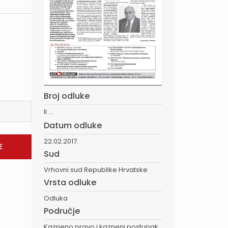
Broj odluke
II ...
Datum odluke
22.02.2017.
Sud
Vrhovni sud Republike Hrvatske
Vrsta odluke
Odluka
Područje
Kazneno pravo i kazneni postupak