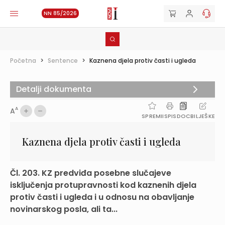
NN 85/2026
Početna
>
Sentence
>
Kaznena djela protiv časti i ugleda
Detalji dokumenta
A
A
SPREMI
ISPIS
DOC
BILJEŠKE
Kaznena djela protiv časti i ugleda
Čl. 203. KZ predviđa posebne slučajeve
isključenja protupravnosti kod kaznenih djela
protiv časti i ugleda i u odnosu na obavljanje
novinarskog posla, ali ta...