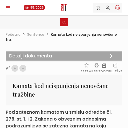
NN 85/2026
Početna
>
Sentence
>
Kamata kod neispunjenja nenovčane
tra...
Detalji dokumenta
A
A
SPREMI
ISPIS
DOC
BILJEŠKE
Kamata kod neispunjenja nenovčane
tražbine
Pod zateznom kamatom u smislu odredbe čl.
278. st. 1. i 2. Zakona o obveznim odnosima
podrazumijeva se zatezna kamata na koju