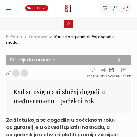
NN 85/2026
Početna
>
Sentence
>
Kad se osigurani slučaj dogodi u
među...
Detalji dokumenta
A
A
SPREMI
ISPIS
DOC
BILJEŠKE
Kad se osigurani slučaj dogodi u
međuvremenu - počekni rok
Za štetu koja se dogodila u počeknom roku
osiguratelj je u obvezi isplatiti naknadu, a
osiguranik je u obvezi platiti premiju za cijelu