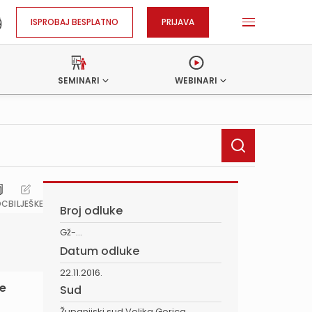
ISPROBAJ BESPLATNO
PRIJAVA
SEMINARI
WEBINARI
OC
BILJEŠKE
Broj odluke
Gž-...
Datum odluke
22.11.2016.
ne
Sud
Županijski sud Velika Gorica