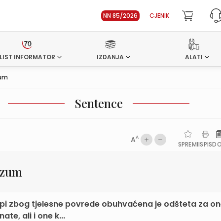
NN 85/2026
CJENIK
LIST INFORMATOR
IZDANJA
ALATI
zum
Sentence
A
A
SPREMI
ISPIS
D
azum
pi zbog tjelesne povrede obuhvaćena je odšteta za o
e, ali i one k...