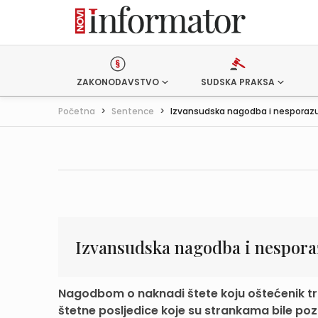
ZAKONODAVSTVO
SUDSKA PRAKSA
Početna
>
Sentence
>
Izvansudska nagodba i nespora
Izvansudska nagodba i nespor
Nagodbom o naknadi štete koju oštećenik tr
štetne posljedice koje su strankama bile poznat