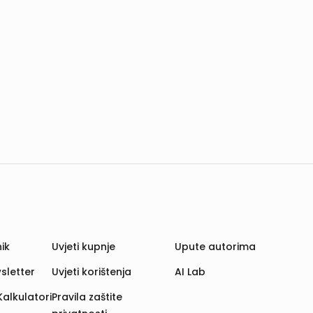
ik
Uvjeti kupnje
Upute autorima
sletter
Uvjeti korištenja
AI Lab
Kalkulatori
Pravila zaštite