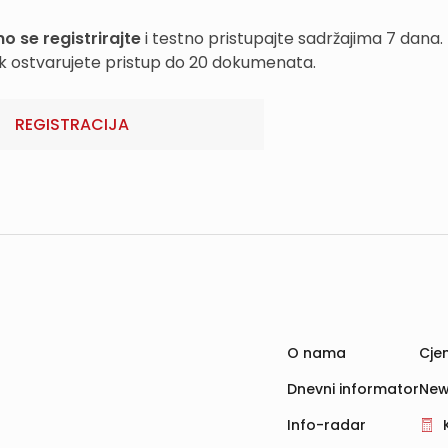
o se registrirajte
i testno pristupajte sadržajima 7 dana.
k ostvarujete pristup do 20 dokumenata.
REGISTRACIJA
O nama
Cjen
Dnevni informator
New
Info-radar