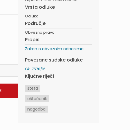
Vrsta odluke
Odluka
Područje
Obvezno pravo
Propisi
Zakon o obveznim odnosima
Povezane sudske odluke
Gž-7570/16
Ključne riječi
šteta
oštećenik
nagodba