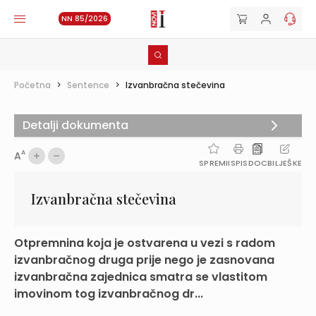
NN 85/2026
Početna
>
Sentence
>
Izvanbračna stečevina
Detalji dokumenta
A
A
SPREMI
ISPIS
DOC
BILJEŠKE
Izvanbračna stečevina
Otpremnina koja je ostvarena u vezi s radom
izvanbračnog druga prije nego je zasnovana
izvanbračna zajednica smatra se vlastitom
imovinom tog izvanbračnog dr...