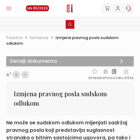
NN 85/2026
Početna
>
Sentence
>
Izmjena pravnog posla sudskom
odlukom
Detalji dokumenta
A
A
SPREMI
ISPIS
DOC
BILJEŠKE
Izmjena pravnog posla sudskom
odlukom
Ne može se sudskom odlukom mijenjati sadržaj
pravnog posla koji predstavlja suglasnost
stranaka o bitnim sastojcima ugovora, pa tako i