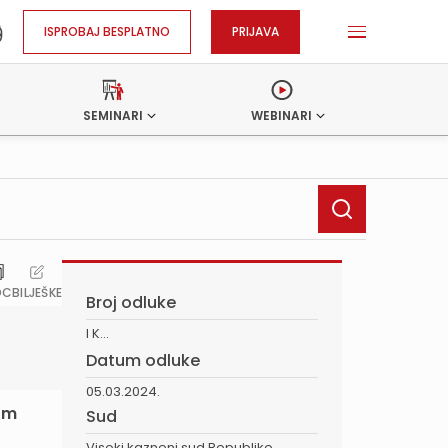
ISPROBAJ BESPLATNO
PRIJAVA
SEMINARI
WEBINARI
OC
BILJEŠKE
Broj odluke
I K...
Datum odluke
05.03.2024.
tom
Sud
Visoki kazneni sud Republike