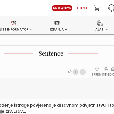
NN 85/2026
CJENIK
LIST INFORMATOR
IZDANJA
ALATI
Sentence
A
A
SPREMI
ISPIS
D
“
ođenje istrage povjereno je državnom odvjetništvu, i 
 tzv. „rav...