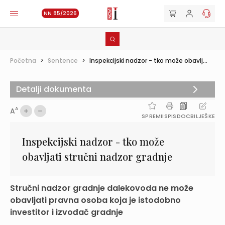
NN 85/2026
Početna
>
Sentence
>
Inspekcijski nadzor - tko može obavlj...
Detalji dokumenta
A
A
SPREMI
ISPIS
DOC
BILJEŠKE
Inspekcijski nadzor - tko može
obavljati stručni nadzor gradnje
Stručni nadzor gradnje dalekovoda ne može
obavljati pravna osoba koja je istodobno
investitor i izvođač gradnje